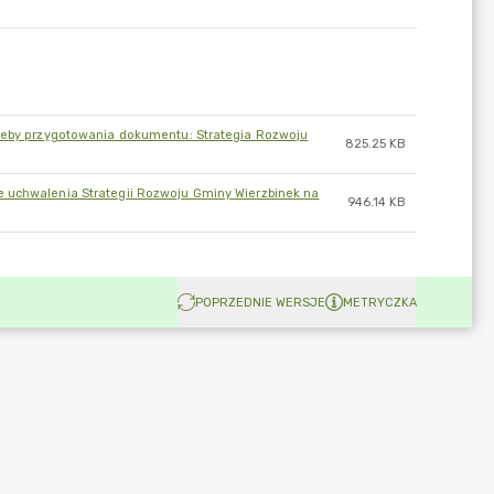
rzeby przygotowania dokumentu: Strategia Rozwoju
825.25 KB
e uchwalenia Strategii Rozwoju Gminy Wierzbinek na
946.14 KB
POPRZEDNIE WERSJE
METRYCZKA