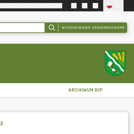
TRAST DLA OSÓB SŁABOWIDZĄCYCH
PL
WYSZUKIWANIE ZAAWANSOWANE
ARCHIWUM BIP
33