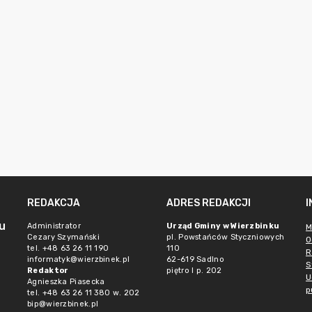
REDAKCJA
ADRES REDAKCJI
u
Administrator
Urząd Gminy w Wierzbinku
M
Cezary Szymański
pl. Powstańców Styczniowych
O
tel. +48 63 26 11 190
110
R
informatyk@wierzbinek.pl
62-619 Sadlno
S
Redaktor
piętro I p. 202
U
Agnieszka Piasecka
p
tel. +48 63 26 11 380 w. 202
bip@wierzbinek.pl