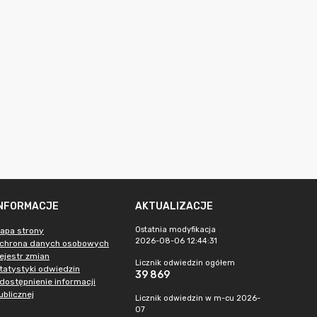
INFORMACJE
AKTUALIZACJE
Ostatnia modyfikacja
apa strony
2026-08-06 12:44:31
chrona danych osobowych
ejestr zmian
Licznik odwiedzin ogółem
tatystyki odwiedzin
39 869
dostępnienie informacji
ublicznej
Licznik odwiedzin w m-cu 2026-
07