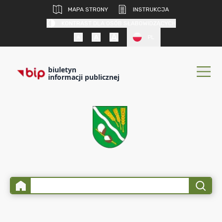
MAPA STRONY
INSTRUKCJA
KONTRAST DLA OSÓB SŁABOWIDZĄCYCH
PL
biuletyn
informacji publicznej