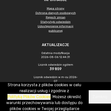
Mapa strony
Ochrona danych osobowych
Rejestr zmian
Statystyki odwiedzin
Udostępnienie informacji
publicznej
AKTUALIZACJE
Ostatnia modyfikacja
2026-08-06 12:44:31
Licznik odwiedzin ogółem
39 859
Licznik odwiedzin w m-cu 2026-
07
Strona korzysta z plików cookies w celu
300
realizacji usług i zgodnie z
Polityką Plików Cookies
. Możesz określić
Zamknij
CMS & Hosting: Nefeni Sp. z o.o.
warunki przechowywania lub dostępu do
plików cookies w Twojej przeglądarce