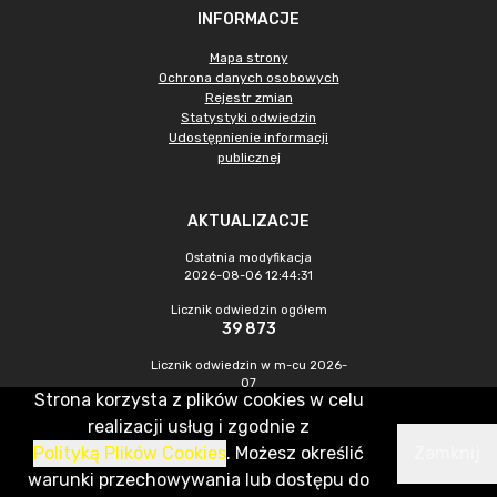
INFORMACJE
Mapa strony
Ochrona danych osobowych
Rejestr zmian
Statystyki odwiedzin
Udostępnienie informacji
publicznej
AKTUALIZACJE
Ostatnia modyfikacja
2026-08-06 12:44:31
Licznik odwiedzin ogółem
39 873
Licznik odwiedzin w m-cu 2026-
07
Strona korzysta z plików cookies w celu
314
realizacji usług i zgodnie z
Polityką Plików Cookies
. Możesz określić
Zamknij
CMS & Hosting: Nefeni Sp. z o.o.
warunki przechowywania lub dostępu do