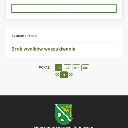
SZUKAJ
Szukana fraza
:
Brak wyników wyszukiwania
POKAŻ
:
10
25
50
100
1
Biuletyn Informacji Publicznej