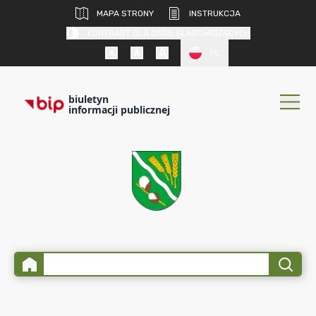
MAPA STRONY
INSTRUKCJA
KONTRAST DLA OSÓB SŁABOWIDZĄCYCH
PL
biuletyn
informacji publicznej