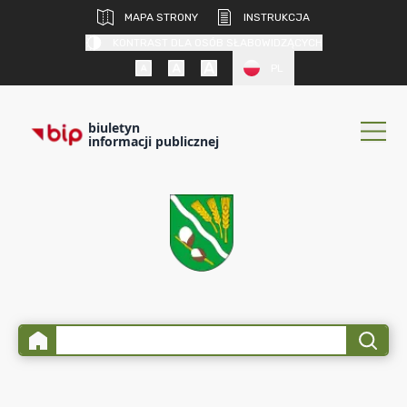
MAPA STRONY
INSTRUKCJA
KONTRAST DLA OSÓB SŁABOWIDZĄCYCH
PL
biuletyn
informacji publicznej