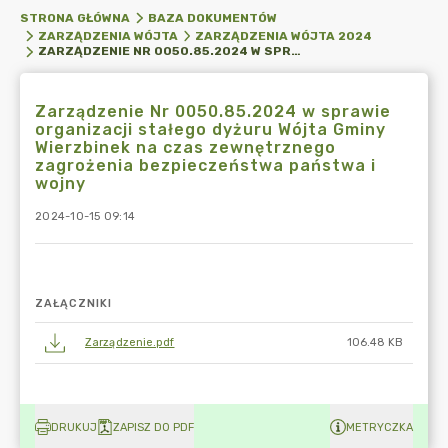
STRONA GŁÓWNA
BAZA DOKUMENTÓW
ZARZĄDZENIA WÓJTA
ZARZĄDZENIA WÓJTA 2024
ZARZĄDZENIE NR 0050.85.2024 W SPRAWIE ORGANIZACJI STAŁEGO DYŻURU WÓJTA GMINY WIERZBINEK NA CZAS ZEWNĘTRZNEGO ZAGROŻENIA BEZPIECZEŃSTWA PAŃSTWA I WOJNY
Zarządzenie Nr 0050.85.2024 w sprawie
organizacji stałego dyżuru Wójta Gminy
Wierzbinek na czas zewnętrznego
zagrożenia bezpieczeństwa państwa i
wojny
2024-10-15 09:14
ZAŁĄCZNIKI
Zarządzenie.pdf
106.48 KB
DRUKUJ
ZAPISZ DO PDF
METRYCZKA