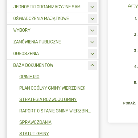
Arty
JEDNOSTKI ORGANIZACYJNE SAMORZĄDU TERYTORIALNEGO
OŚWIADCZENIA MAJĄTKOWE
1
.
WYBORY
2
.
ZAMÓWIENIA PUBLICZNE
3
.
OGŁOSZENIA
BAZA DOKUMENTÓW
4
.
OPINIE RIO
5
.
PLAN OGÓLNY GMINY WIERZBINEK
STRATEGIA ROZWOJU GMINY
POKAŻ
:
RAPORT O STANIE GMINY WIERZBINEK
SPRAWOZDANIA
STATUT GMINY