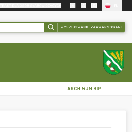
TRAST DLA OSÓB SŁABOWIDZĄCYCH
PL
WYSZUKIWANIE ZAAWANSOWANE
ARCHIWUM BIP