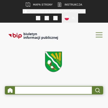
MAPA STRONY
INSTRUKCJA
KONTRAST DLA OSÓB SŁABOWIDZĄCYCH
PL
biuletyn
informacji publicznej