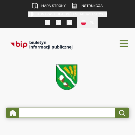
MAPA STRONY
INSTRUKCJA
KONTRAST DLA OSÓB SŁABOWIDZĄCYCH
PL
biuletyn
informacji publicznej