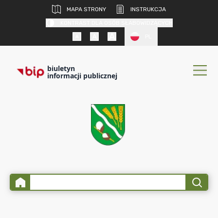
MAPA STRONY
INSTRUKCJA
KONTRAST DLA OSÓB SŁABOWIDZĄCYCH
PL
biuletyn
informacji publicznej