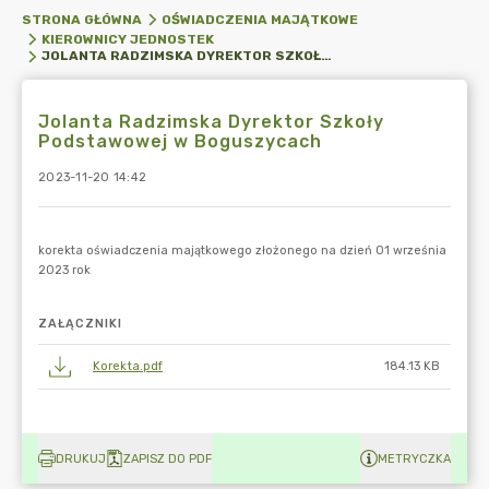
STRONA GŁÓWNA
OŚWIADCZENIA MAJĄTKOWE
KIEROWNICY JEDNOSTEK
JOLANTA RADZIMSKA DYREKTOR SZKOŁY PODSTAWOWEJ W BOGUSZYCACH
Jolanta Radzimska Dyrektor Szkoły
Podstawowej w Boguszycach
2023-11-20 14:42
ZAŁĄCZNIKI
Korekta.pdf
184.13 KB
DRUKUJ
ZAPISZ DO PDF
METRYCZKA