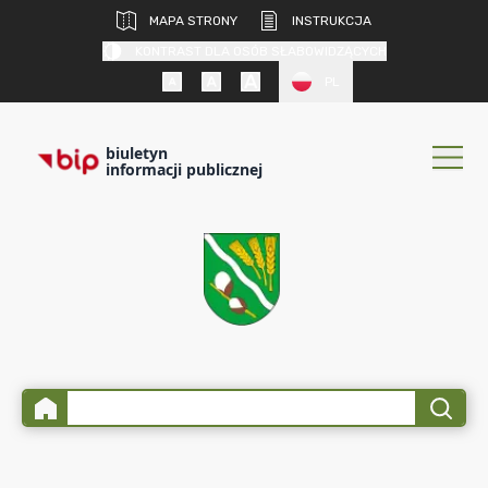
MAPA STRONY
INSTRUKCJA
KONTRAST DLA OSÓB SŁABOWIDZĄCYCH
PL
biuletyn
informacji publicznej