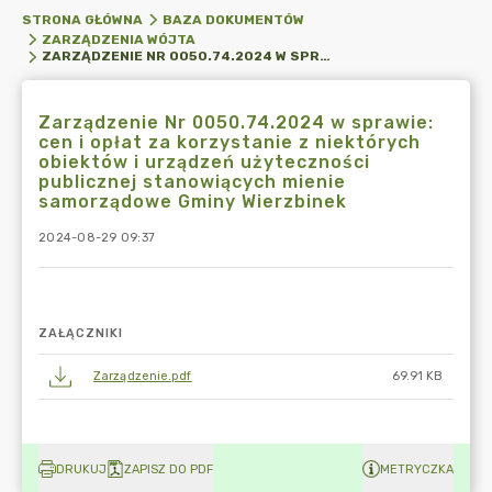
STRONA GŁÓWNA
BAZA DOKUMENTÓW
ZARZĄDZENIA WÓJTA
ZARZĄDZENIE NR 0050.74.2024 W SPRAWIE: CEN I OPŁAT ZA KORZYSTANIE Z NIEKTÓRYCH OBIEKTÓW I URZĄDZEŃ UŻYTECZNOŚCI PUBLICZNEJ STANOWIĄCYCH MIENIE SAMORZĄDOWE GMINY WIERZBINEK
Zarządzenie Nr 0050.74.2024 w sprawie:
cen i opłat za korzystanie z niektórych
obiektów i urządzeń użyteczności
publicznej stanowiących mienie
samorządowe Gminy Wierzbinek
2024-08-29 09:37
ZAŁĄCZNIKI
Zarządzenie.pdf
69.91 KB
DRUKUJ
ZAPISZ DO PDF
METRYCZKA