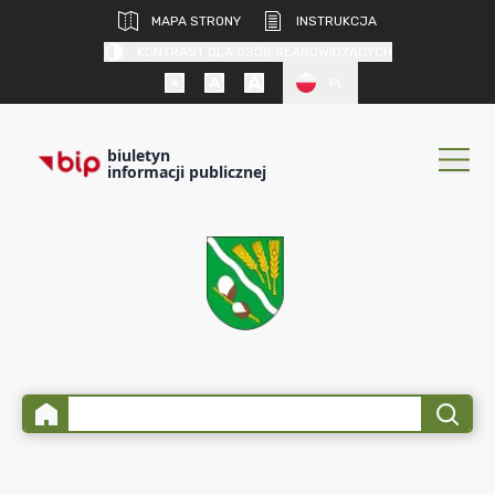
MAPA STRONY
INSTRUKCJA
KONTRAST DLA OSÓB SŁABOWIDZĄCYCH
PL
biuletyn
informacji publicznej