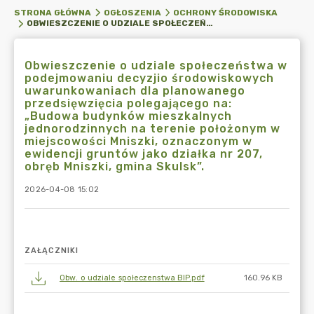
STRONA GŁÓWNA
OGŁOSZENIA
OCHRONY ŚRODOWISKA
OBWIESZCZENIE O UDZIALE SPOŁECZEŃSTWA W PODEJMOWANIU DECYZJIO ŚRODOWISKOWYCH UWARUNKOWANIACH DLA PLANOWANEGO PRZEDSIĘWZIĘCIA POLEGAJĄCEGO NA: „BUDOWA BUDYNKÓW MIESZKALNYCH JEDNORODZINNYCH NA TERENIE POŁOŻONYM W MIEJSCOWOŚCI MNISZKI, OZNACZONYM W EWIDENCJI GRUNTÓW JAKO DZIAŁKA NR 207, OBRĘB MNISZKI, GMINA SKULSK”.
Obwieszczenie o udziale społeczeństwa w
podejmowaniu decyzjio środowiskowych
uwarunkowaniach dla planowanego
przedsięwzięcia polegającego na:
„Budowa budynków mieszkalnych
jednorodzinnych na terenie położonym w
miejscowości Mniszki, oznaczonym w
ewidencji gruntów jako działka nr 207,
obręb Mniszki, gmina Skulsk”.
2026-04-08 15:02
ZAŁĄCZNIKI
Obw. o udziale społeczenstwa BIP.pdf
160.96 KB