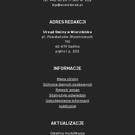
tel. +48 63 26 11 380 w. 202
bip@wierzbinek.pl
ADRES REDAKCJI
Urząd Gminy w Wierzbinku
pl. Powstańców Styczniowych
110
62-619 Sadlno
piętro I p. 202
INFORMACJE
Mapa strony
Ochrona danych osobowych
Rejestr zmian
Statystyki odwiedzin
Udostępnienie informacji
publicznej
AKTUALIZACJE
Ostatnia modyfikacja