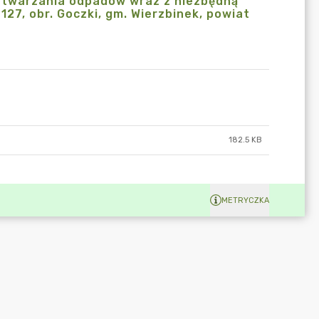
zetwarzania odpadów wraz z niezbędną
127, obr. Goczki, gm. Wierzbinek, powiat
182.5 KB
METRYCZKA