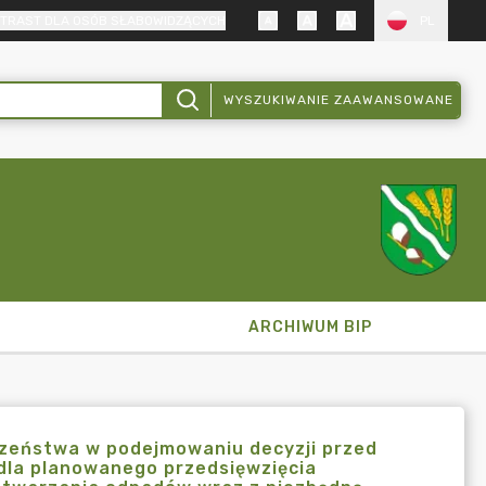
TRAST DLA OSÓB SŁABOWIDZĄCYCH
PL
WYSZUKIWANIE ZAAWANSOWANE
ARCHIWUM BIP
czeństwa w podejmowaniu decyzji przed
dla planowanego przedsięwzięcia