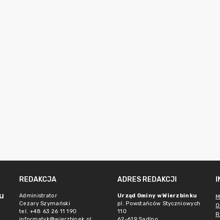
REDAKCJA
ADRES REDAKCJI
u
Administrator
Urząd Gminy w Wierzbinku
M
Cezary Szymański
pl. Powstańców Styczniowych
O
tel. +48 63 26 11 190
110
R
informatyk@wierzbinek.pl
62-619 Sadlno