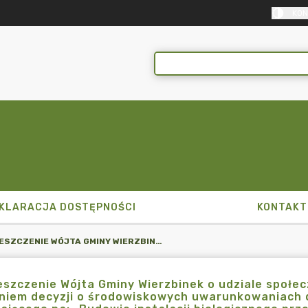
KON
KLARACJA DOSTĘPNOŚCI
KONTAKT
OBWIESZCZENIE WÓJTA GMINY WIERZBINEK O UDZIALE SPOŁECZEŃSTWA W PODEJMOWANIU DECYZJI PRZED WYDANIEM DECYZJI O ŚRODOWISKOWYCH UWARUNKOWANIACH DLA PLANOWANEGO PRZEDSIĘWZIĘCIA POLEGAJĄCEGO NA: „BUDOWIE INSTALACJI BIOLOGICZNEGO PRZETWARZANIA ODPADÓW WRAZ Z NIEZBĘDNĄ INFRASTRUKTURĄ TECHNICZNĄ, ZLOKALIZOWANEJ NA DZIAŁCE NR 127, OBR. GOCZKI, GM. WIERZBINEK, POWIAT KONIŃSKI”.
szczenie Wójta Gminy Wierzbinek o udziale społe
niem decyzji o środowiskowych uwarunkowaniach 