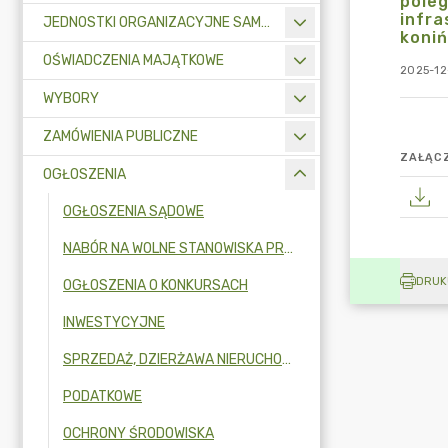
poleg
infra
JEDNOSTKI ORGANIZACYJNE SAMORZĄDU TERYTORIALNEGO
koniń
OŚWIADCZENIA MAJĄTKOWE
2025-12
WYBORY
ZAMÓWIENIA PUBLICZNE
ZAŁĄCZ
OGŁOSZENIA
OGŁOSZENIA SĄDOWE
NABÓR NA WOLNE STANOWISKA PRACY
DRUK
OGŁOSZENIA O KONKURSACH
INWESTYCYJNE
SPRZEDAŻ, DZIERŻAWA NIERUCHOMOŚCI
PODATKOWE
OCHRONY ŚRODOWISKA