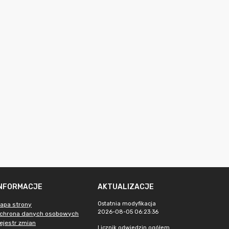
INFORMACJE
AKTUALIZACJE
Ostatnia modyfikacja
apa strony
2026-08-05 06:23:36
chrona danych osobowych
ejestr zmian
Licznik odwiedzin ogółem