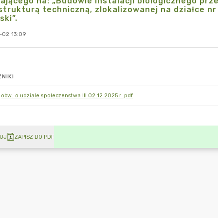
ającego na: „Budowie instalacji biologicznego pr
strukturą techniczną, zlokalizowanej na działce nr 
ski”.
-02 13:09
NIKI
obw. o udziale społeczenstwa III 02.12.2025 r..pdf
UJ
ZAPISZ DO PDF