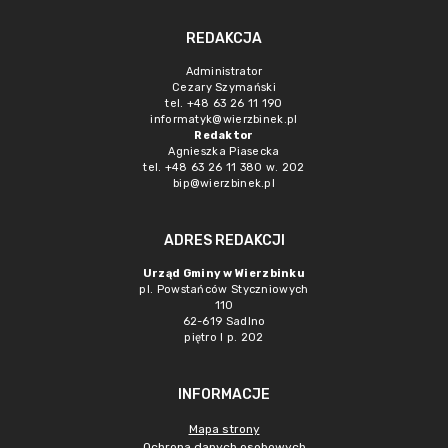
REDAKCJA
Administrator
Cezary Szymański
tel. +48 63 26 11 190
informatyk@wierzbinek.pl
Redaktor
Agnieszka Piasecka
tel. +48 63 26 11 380 w. 202
bip@wierzbinek.pl
ADRES REDAKCJI
Urząd Gminy w Wierzbinku
pl. Powstańców Styczniowych
110
62-619 Sadlno
piętro I p. 202
INFORMACJE
Mapa strony
Ochrona danych osobowych