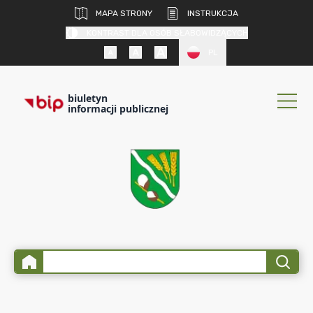
MAPA STRONY
INSTRUKCJA
KONTRAST DLA OSÓB SŁABOWIDZĄCYCH
PL
biuletyn
informacji publicznej