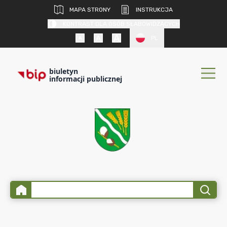
MAPA STRONY
INSTRUKCJA
KONTRAST DLA OSÓB SŁABOWIDZĄCYCH
PL
biuletyn
informacji publicznej