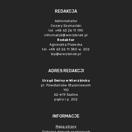
REDAKCJA
Administrator
Cezary Szymański
tel. +48 63 26 11 190
informatyk@wierzbinek.pl
Redaktor
Agnieszka Piasecka
tel. +48 63 26 11 380 w. 202
bip@wierzbinek.pl
ADRES REDAKCJI
Urząd Gminy w Wierzbinku
pl. Powstańców Styczniowych
110
62-619 Sadlno
piętro I p. 202
INFORMACJE
Mapa strony
Ochrona danych osobowych