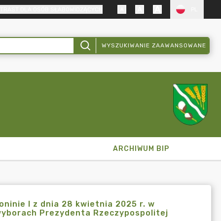
TRAST DLA OSÓB SŁABOWIDZĄCYCH
PL
WYSZUKIWANIE ZAAWANSOWANE
ARCHIWUM BIP
nie I z dnia 28 kwietnia 2025 r. w
wyborach Prezydenta Rzeczypospolitej