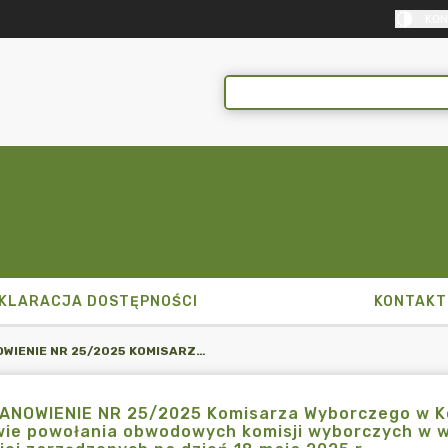
KON
KLARACJA DOSTĘPNOŚCI
KONTAKT
POSTANOWIENIE NR 25/2025 KOMISARZA WYBORCZEGO W KONINIE I Z DNIA 28 KWIETNIA 2025 R. W SPRAWIE POWOŁANIA OBWODOWYCH KOMISJI WYBORCZYCH W WYBORACH PREZYDENTA RZECZYPOSPOLITEJ POLSKIEJ ZARZĄDZONYCH NA DZIEŃ 18 MAJA 2025 R.
NOWIENIE NR 25/2025 Komisarza Wyborczego w Koni
wie powołania obwodowych komisji wyborczych w 