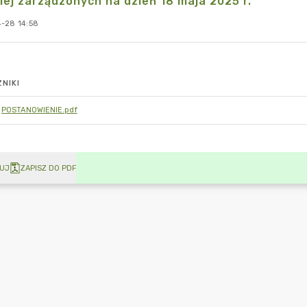
iej zarządzonych na dzień 18 maja 2025 r.
-28 14:58
NIKI
POSTANOWIENIE.pdf
UJ
ZAPISZ DO PDF