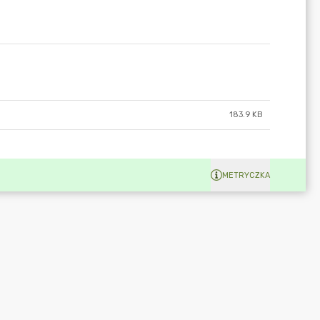
183.9 KB
METRYCZKA