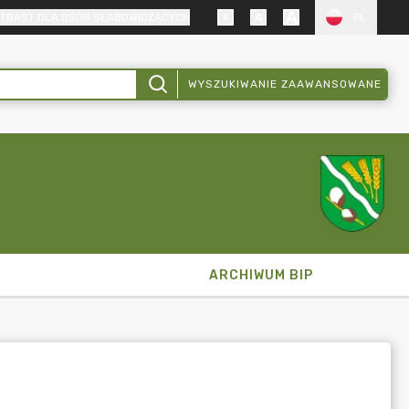
TRAST DLA OSÓB SŁABOWIDZĄCYCH
PL
WYSZUKIWANIE ZAAWANSOWANE
ARCHIWUM BIP