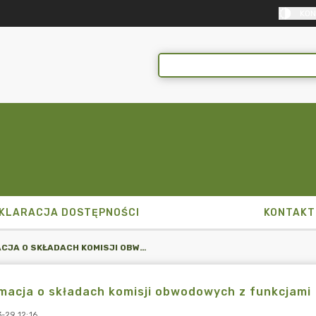
KON
KLARACJA DOSTĘPNOŚCI
KONTAKT
INFORMACJA O SKŁADACH KOMISJI OBWODOWYCH Z FUNKCJAMI
macja o składach komisji obwodowych z funkcjami
-29 12:16