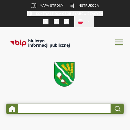
MAPA STRONY
INSTRUKCJA
KONTRAST DLA OSÓB SŁABOWIDZĄCYCH
PL
biuletyn
informacji publicznej