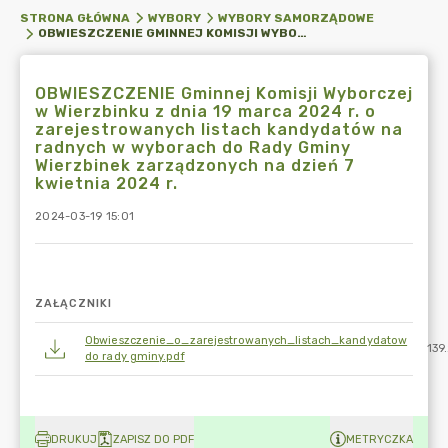
STRONA GŁÓWNA
WYBORY
WYBORY SAMORZĄDOWE
OBWIESZCZENIE GMINNEJ KOMISJI WYBORCZEJ W WIERZBINKU Z DNIA 19 MARCA 2024 R. O ZAREJESTROWANYCH LISTACH KANDYDATÓW NA RADNYCH W WYBORACH DO RADY GMINY WIERZBINEK ZARZĄDZONYCH NA DZIEŃ 7 KWIETNIA 2024 R.
OBWIESZCZENIE Gminnej Komisji Wyborczej
w Wierzbinku z dnia 19 marca 2024 r. o
zarejestrowanych listach kandydatów na
radnych w wyborach do Rady Gminy
Wierzbinek zarządzonych na dzień 7
kwietnia 2024 r.
2024-03-19 15:01
ZAŁĄCZNIKI
Obwieszczenie_o_zarejestrowanych_listach_kandydatow
139
do rady gminy.pdf
DRUKUJ
ZAPISZ DO PDF
METRYCZKA