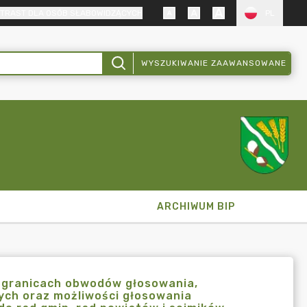
TRAST DLA OSÓB SŁABOWIDZĄCYCH
PL
WYSZUKIWANIE ZAAWANSOWANE
ARCHIWUM BIP
 granicach obwodów głosowania,
ch oraz możliwości głosowania