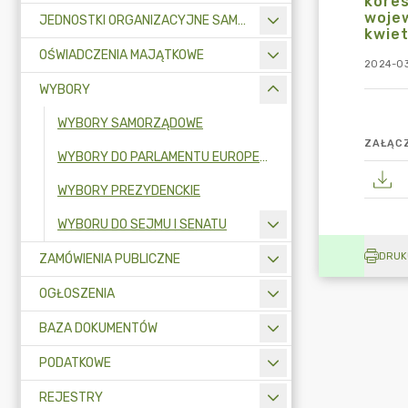
kores
woje
JEDNOSTKI ORGANIZACYJNE SAMORZĄDU TERYTORIALNEGO
kwiet
OŚWIADCZENIA MAJĄTKOWE
2024-03
WYBORY
WYBORY SAMORZĄDOWE
ZAŁĄCZ
WYBORY DO PARLAMENTU EUROPEJSKIEGO
WYBORY PREZYDENCKIE
WYBORU DO SEJMU I SENATU
DRUK
ZAMÓWIENIA PUBLICZNE
OGŁOSZENIA
BAZA DOKUMENTÓW
PODATKOWE
REJESTRY