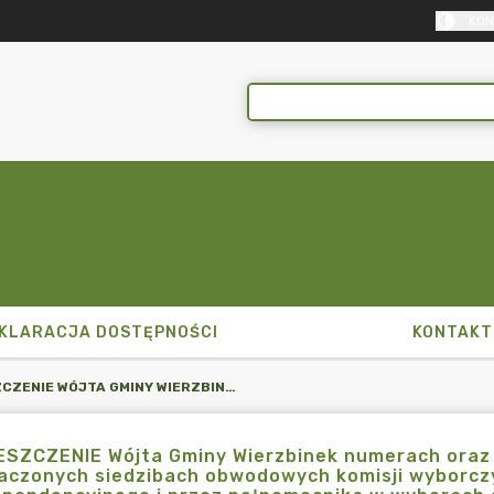
KON
KLARACJA DOSTĘPNOŚCI
KONTAKT
OBWIESZCZENIE WÓJTA GMINY WIERZBINEK NUMERACH ORAZ GRANICACH OBWODÓW GŁOSOWANIA, WYZNACZONYCH SIEDZIBACH OBWODOWYCH KOMISJI WYBORCZYCH ORAZ MOŻLIWOŚCI GŁOSOWANIA KORESPONDENCYJNEGO I PRZEZ PEŁNOMOCNIKA W WYBORACH DO RAD GMIN, RAD POWIATÓW I SEJMIKÓW WOJEWÓDZTW ORAZ W WYBORACH WÓJTÓW, BURMISTRZÓW I PREZYDENTÓW MIAST ZARZĄDZONYCH NA DZIEŃ 7 KWIETNIA 2024 R.
ESZCZENIE Wójta Gminy Wierzbinek numerach oraz
aczonych siedzibach obwodowych komisji wyborczy