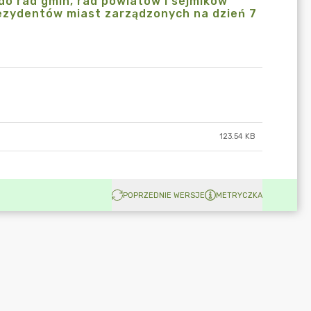
o rad gmin, rad powiatów i sejmików
ezydentów miast zarządzonych na dzień 7
123.54 KB
POPRZEDNIE WERSJE
METRYCZKA