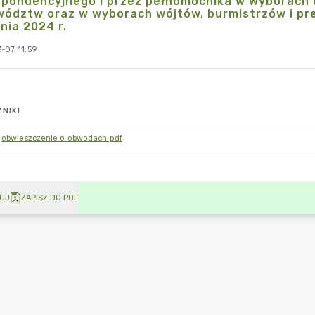
pondencyjnego i przez pełnomocnika w wyborach d
wództw oraz w wyborach wójtów, burmistrzów i pr
nia 2024 r.
-07 11:59
NIKI
obwieszczenie o obwodach.pdf
UJ
ZAPISZ DO PDF