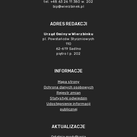
tel. +48 63 26 11 380 w. 202
bip@wierzbinek.pl
ADRES REDAKCJI
Urząd Gminy w Wierzbinku
pl. Powstańców Styczniowych
110
62-619 Sadlno
piętro I p. 202
INFORMACJE
Mapa strony
Ochrona danych osobowych
Rejestr zmian
Statystyki odwiedzin
Udostępnienie informacji
publicznej
AKTUALIZACJE
Ostatnia modyfikacja