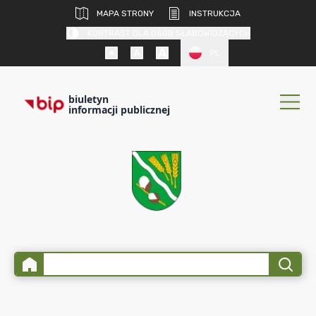
MAPA STRONY
INSTRUKCJA
KONTRAST DLA OSÓB SŁABOWIDZĄCYCH
PL
biuletyn
informacji publicznej