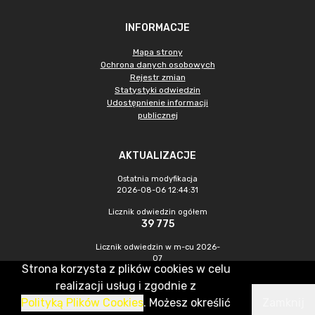
INFORMACJE
Mapa strony
Ochrona danych osobowych
Rejestr zmian
Statystyki odwiedzin
Udostępnienie informacji
publicznej
AKTUALIZACJE
Ostatnia modyfikacja
2026-08-06 12:44:31
Licznik odwiedzin ogółem
39 775
Licznik odwiedzin w m-cu 2026-
07
Strona korzysta z plików cookies w celu
216
realizacji usług i zgodnie z
Polityką Plików Cookies
. Możesz określić
Zamknij
CMS & Hosting: Nefeni Sp. z o.o.