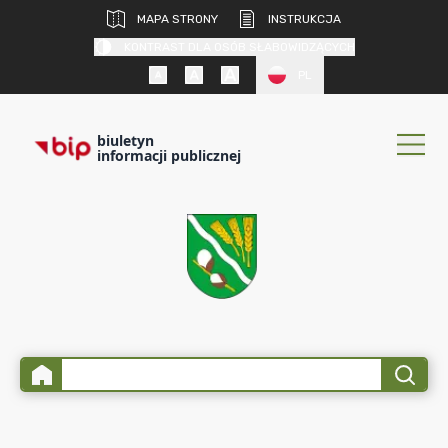
MAPA STRONY
INSTRUKCJA
KONTRAST DLA OSÓB SŁABOWIDZĄCYCH
PL
biuletyn
informacji publicznej