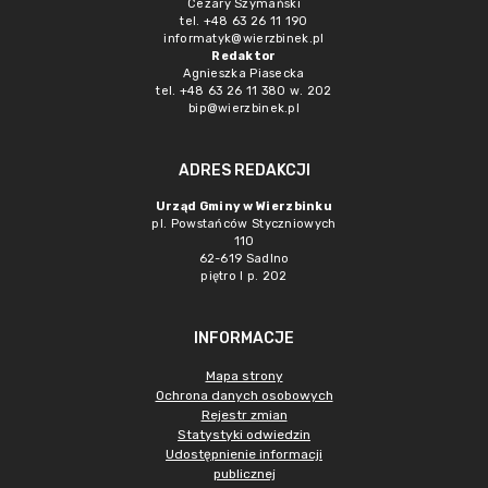
Cezary Szymański
tel. +48 63 26 11 190
informatyk@wierzbinek.pl
Redaktor
Agnieszka Piasecka
tel. +48 63 26 11 380 w. 202
bip@wierzbinek.pl
ADRES REDAKCJI
Urząd Gminy w Wierzbinku
pl. Powstańców Styczniowych
110
62-619 Sadlno
piętro I p. 202
INFORMACJE
Mapa strony
Ochrona danych osobowych
Rejestr zmian
Statystyki odwiedzin
Udostępnienie informacji
publicznej