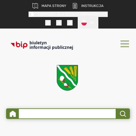
MAPA STRONY
INSTRUKCJA
KONTRAST DLA OSÓB SŁABOWIDZĄCYCH
PL
biuletyn
informacji publicznej