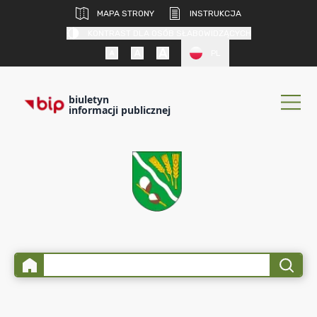
MAPA STRONY
INSTRUKCJA
KONTRAST DLA OSÓB SŁABOWIDZĄCYCH
PL
biuletyn
informacji publicznej