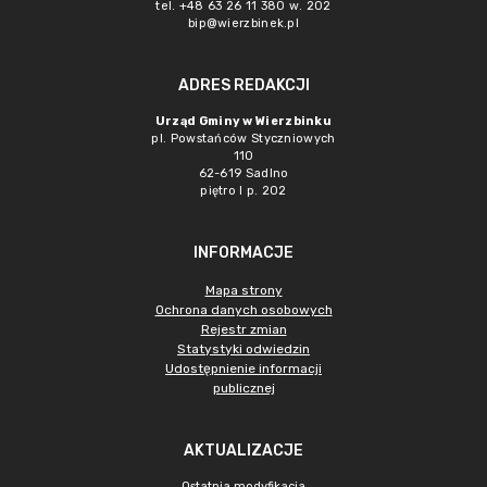
tel. +48 63 26 11 380 w. 202
bip@wierzbinek.pl
ADRES REDAKCJI
Urząd Gminy w Wierzbinku
pl. Powstańców Styczniowych
110
62-619 Sadlno
piętro I p. 202
INFORMACJE
Mapa strony
Ochrona danych osobowych
Rejestr zmian
Statystyki odwiedzin
Udostępnienie informacji
publicznej
AKTUALIZACJE
Ostatnia modyfikacja