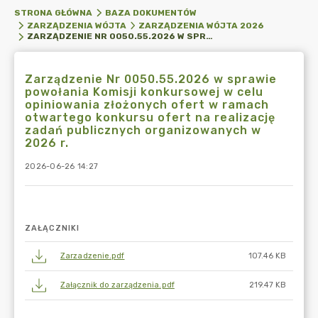
STRONA GŁÓWNA
BAZA DOKUMENTÓW
ZARZĄDZENIA WÓJTA
ZARZĄDZENIA WÓJTA 2026
ZARZĄDZENIE NR 0050.55.2026 W SPRAWIE POWOŁANIA KOMISJI KONKURSOWEJ W CELU OPINIOWANIA ZŁOŻONYCH OFERT W RAMACH OTWARTEGO KONKURSU OFERT NA REALIZACJĘ ZADAŃ PUBLICZNYCH ORGANIZOWANYCH W 2026 R.
Zarządzenie Nr 0050.55.2026 w sprawie
powołania Komisji konkursowej w celu
opiniowania złożonych ofert w ramach
otwartego konkursu ofert na realizację
zadań publicznych organizowanych w
2026 r.
2026-06-26 14:27
ZAŁĄCZNIKI
Zarzadzenie.pdf
107.46 KB
Załącznik do zarządzenia.pdf
219.47 KB