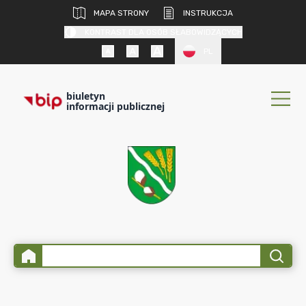
MAPA STRONY
INSTRUKCJA
KONTRAST DLA OSÓB SŁABOWIDZĄCYCH
PL
biuletyn
informacji publicznej