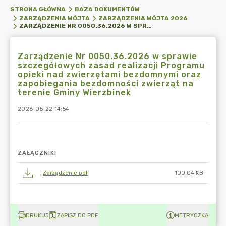
STRONA GŁÓWNA
BAZA DOKUMENTÓW
ZARZĄDZENIA WÓJTA
ZARZĄDZENIA WÓJTA 2026
ZARZĄDZENIE NR 0050.36.2026 W SPRAWIE SZCZEGÓŁOWYCH ZASAD REALIZACJI PROGRAMU OPIEKI NAD ZWIERZĘTAMI BEZDOMNYMI ORAZ ZAPOBIEGANIA BEZDOMNOŚCI ZWIERZĄT NA TERENIE GMINY WIERZBINEK
Zarządzenie Nr 0050.36.2026 w sprawie
szczegółowych zasad realizacji Programu
opieki nad zwierzętami bezdomnymi oraz
zapobiegania bezdomności zwierząt na
terenie Gminy Wierzbinek
2026-05-22 14:54
ZAŁĄCZNIKI
Zarządzenie.pdf
100.04 KB
DRUKUJ
ZAPISZ DO PDF
METRYCZKA