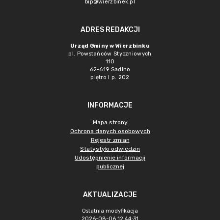
bip@wierzbinek.pl
ADRES REDAKCJI
Urząd Gminy w Wierzbinku
pl. Powstańców Styczniowych
110
62-619 Sadlno
piętro I p. 202
INFORMACJE
Mapa strony
Ochrona danych osobowych
Rejestr zmian
Statystyki odwiedzin
Udostępnienie informacji
publicznej
AKTUALIZACJE
Ostatnia modyfikacja
2026-08-06 12:44:31