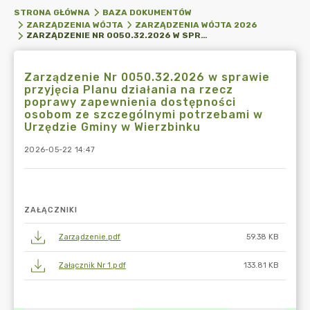
STRONA GŁÓWNA
BAZA DOKUMENTÓW
ZARZĄDZENIA WÓJTA
ZARZĄDZENIA WÓJTA 2026
ZARZĄDZENIE NR 0050.32.2026 W SPRAWIE PRZYJĘCIA PLANU DZIAŁANIA NA RZECZ POPRAWY ZAPEWNIENIA DOSTĘPNOŚCI OSOBOM ZE SZCZEGÓLNYMI POTRZEBAMI W URZĘDZIE GMINY W WIERZBINKU
Zarządzenie Nr 0050.32.2026 w sprawie
przyjęcia Planu działania na rzecz
poprawy zapewnienia dostępności
osobom ze szczególnymi potrzebami w
Urzędzie Gminy w Wierzbinku
2026-05-22 14:47
ZAŁĄCZNIKI
Zarządzenie.pdf
59.38 KB
Załącznik Nr 1.pdf
133.81 KB