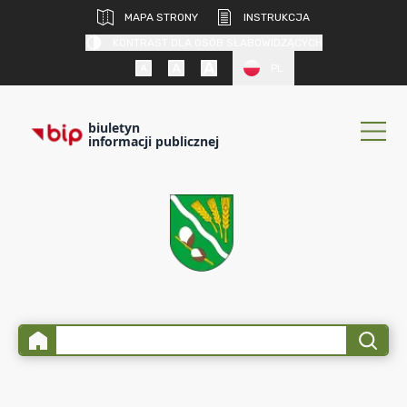
MAPA STRONY
INSTRUKCJA
KONTRAST DLA OSÓB SŁABOWIDZĄCYCH
PL
biuletyn
informacji publicznej