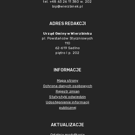
tel. +48 63 26 11 380 w. 202
bip@wierzbinek.pl
ADRES REDAKCJI
Urząd Gminy w Wierzbinku
pl. Powstańców Styczniowych
110
62-619 Sadlno
piętro I p. 202
INFORMACJE
Mapa strony
Ochrona danych osobowych
Rejestr zmian
Statystyki odwiedzin
Udostępnienie informacji
publicznej
AKTUALIZACJE
Ostatnia modyfikacja