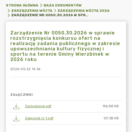
STRONA GŁÓWNA
BAZA DOKUMENTÓW
ZARZĄDZENIA WÓJTA
ZARZĄDZENIA WÓJTA 2026
ZARZĄDZENIE NR 0050.30.2026 W SPRAWIE ROZSTRZYGNIĘCIA KONKURSU OFERT NA REALIZACJĘ ZADANIA PUBLICZNEGO W ZAKRESIE UPOWSZECHNIANIA KULTURY FIZYCZNEJ I SPORTU NA TERENIE GMINY WIERZBINEK W 2026 ROKU
Zarządzenie Nr 0050.30.2026 w sprawie
rozstrzygnięcia konkursu ofert na
realizację zadania publicznego w zakresie
upowszechniania kultury fizycznej i
sportu na terenie Gminy Wierzbinek w
2026 roku
2026-05-22 14:36
ZAŁĄCZNIKI
Zarządzenie.pdf
156.88 KB
Załącznik nr 1.pdf
121.38 KB