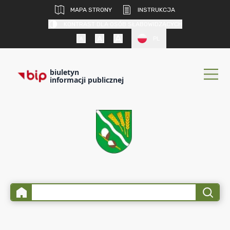
MAPA STRONY
INSTRUKCJA
KONTRAST DLA OSÓB SŁABOWIDZĄCYCH
PL
biuletyn
informacji publicznej