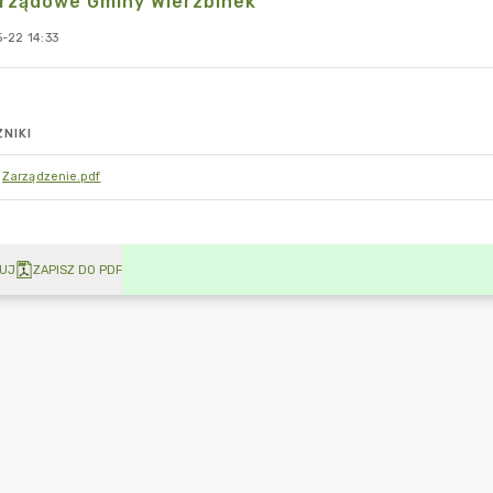
rządowe Gminy Wierzbinek
-22 14:33
NIKI
Zarządzenie.pdf
UJ
ZAPISZ DO PDF