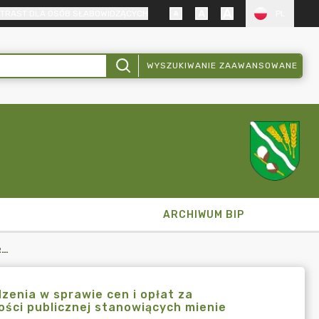
TRAST DLA OSÓB SŁABOWIDZĄCYCH
PL
WYSZUKIWANIE ZAAWANSOWANE
ARCHIWUM BIP
ZARZĄDZENIE NR 0050.29.2026 W SPRAWIE : ZMIANY ZARZĄDZENIA W SPRAWIE CEN I OPŁAT ZA KORZYSTANIE Z NIEKTÓRYCH OBIEKTÓW I URZĄDZEŃ UŻYTECZNOŚCI PUBLICZNEJ STANOWIĄCYCH MIENIE SAMORZĄDOWE GMINY WIERZBINEK
zenia w sprawie cen i opłat za
ości publicznej stanowiących mienie