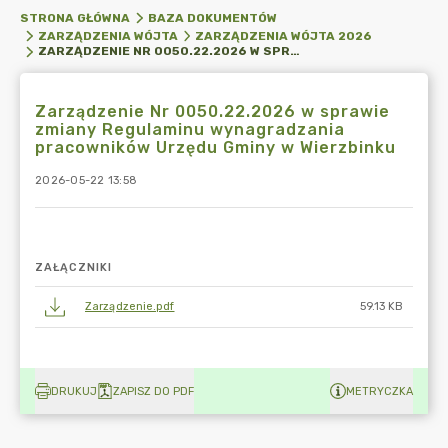
STRONA GŁÓWNA
BAZA DOKUMENTÓW
ZARZĄDZENIA WÓJTA
ZARZĄDZENIA WÓJTA 2026
ZARZĄDZENIE NR 0050.22.2026 W SPRAWIE ZMIANY REGULAMINU WYNAGRADZANIA PRACOWNIKÓW URZĘDU GMINY W WIERZBINKU
Zarządzenie Nr 0050.22.2026 w sprawie
zmiany Regulaminu wynagradzania
pracowników Urzędu Gminy w Wierzbinku
2026-05-22 13:58
ZAŁĄCZNIKI
Zarządzenie.pdf
59.13 KB
DRUKUJ
ZAPISZ DO PDF
METRYCZKA