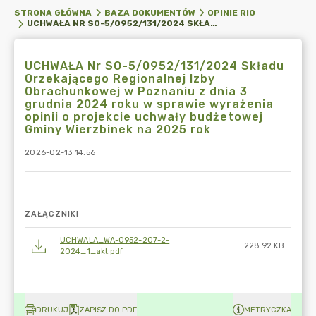
STRONA GŁÓWNA
BAZA DOKUMENTÓW
OPINIE RIO
UCHWAŁA NR SO-5/0952/131/2024 SKŁADU ORZEKAJĄCEGO REGIONALNEJ IZBY OBRACHUNKOWEJ W POZNANIU Z DNIA 3 GRUDNIA 2024 ROKU W SPRAWIE WYRAŻENIA OPINII O PROJEKCIE UCHWAŁY BUDŻETOWEJ GMINY WIERZBINEK NA 2025 ROK
UCHWAŁA Nr SO-5/0952/131/2024 Składu
Orzekającego Regionalnej Izby
Obrachunkowej w Poznaniu z dnia 3
grudnia 2024 roku w sprawie wyrażenia
opinii o projekcie uchwały budżetowej
Gminy Wierzbinek na 2025 rok
2026-02-13 14:56
ZAŁĄCZNIKI
UCHWALA_WA-0952-207-2-
228.92 KB
2024_1_akt.pdf
DRUKUJ
ZAPISZ DO PDF
METRYCZKA