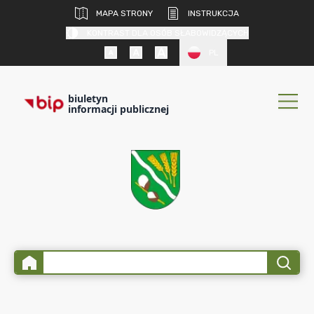
MAPA STRONY
INSTRUKCJA
KONTRAST DLA OSÓB SŁABOWIDZĄCYCH
PL
biuletyn
informacji publicznej