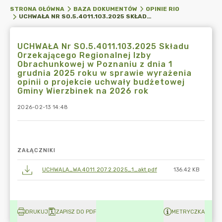
STRONA GŁÓWNA
BAZA DOKUMENTÓW
OPINIE RIO
UCHWAŁA NR SO.5.4011.103.2025 SKŁADU ORZEKAJĄCEGO REGIONALNEJ IZBY OBRACHUNKOWEJ W POZNANIU Z DNIA 1 GRUDNIA 2025 ROKU W SPRAWIE WYRAŻENIA OPINII O PROJEKCIE UCHWAŁY BUDŻETOWEJ GMINY WIERZBINEK NA 2026 ROK
UCHWAŁA Nr SO.5.4011.103.2025 Składu
Orzekającego Regionalnej Izby
Obrachunkowej w Poznaniu z dnia 1
grudnia 2025 roku w sprawie wyrażenia
opinii o projekcie uchwały budżetowej
Gminy Wierzbinek na 2026 rok
2026-02-13 14:48
ZAŁĄCZNIKI
UCHWALA_WA.4011.207.2.2025_1_akt.pdf
136.42 KB
DRUKUJ
ZAPISZ DO PDF
METRYCZKA