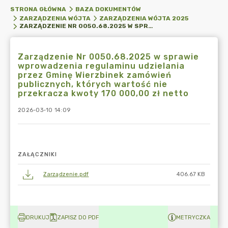
STRONA GŁÓWNA
BAZA DOKUMENTÓW
ZARZĄDZENIA WÓJTA
ZARZĄDZENIA WÓJTA 2025
ZARZĄDZENIE NR 0050.68.2025 W SPRAWIE WPROWADZENIA REGULAMINU UDZIELANIA PRZEZ GMINĘ WIERZBINEK ZAMÓWIEŃ PUBLICZNYCH, KTÓRYCH WARTOŚĆ NIE PRZEKRACZA KWOTY 170 000,00 ZŁ NETTO
Zarządzenie Nr 0050.68.2025 w sprawie
wprowadzenia regulaminu udzielania
przez Gminę Wierzbinek zamówień
publicznych, których wartość nie
przekracza kwoty 170 000,00 zł netto
2026-03-10 14:09
ZAŁĄCZNIKI
Zarządzenie.pdf
406.67 KB
DRUKUJ
ZAPISZ DO PDF
METRYCZKA