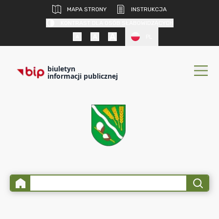
MAPA STRONY
INSTRUKCJA
KONTRAST DLA OSÓB SŁABOWIDZĄCYCH
PL
biuletyn
informacji publicznej