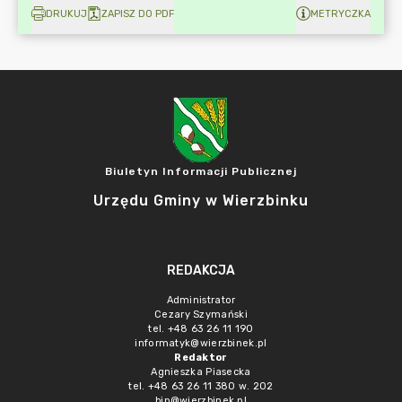
DRUKUJ
ZAPISZ DO PDF
METRYCZKA
Biuletyn Informacji Publicznej
Urzędu Gminy w Wierzbinku
REDAKCJA
Administrator
Cezary Szymański
tel. +48 63 26 11 190
informatyk@wierzbinek.pl
Redaktor
Agnieszka Piasecka
tel. +48 63 26 11 380 w. 202
bip@wierzbinek.pl