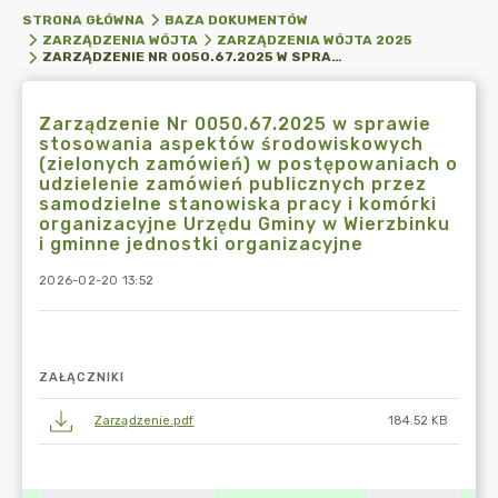
STRONA GŁÓWNA
BAZA DOKUMENTÓW
ZARZĄDZENIA WÓJTA
ZARZĄDZENIA WÓJTA 2025
ZARZĄDZENIE NR 0050.67.2025 W SPRAWIE STOSOWANIA ASPEKTÓW ŚRODOWISKOWYCH (ZIELONYCH ZAMÓWIEŃ) W POSTĘPOWANIACH O UDZIELENIE ZAMÓWIEŃ PUBLICZNYCH PRZEZ SAMODZIELNE STANOWISKA PRACY I KOMÓRKI ORGANIZACYJNE URZĘDU GMINY W WIERZBINKU I GMINNE JEDNOSTKI ORGANIZACYJNE
Zarządzenie Nr 0050.67.2025 w sprawie
stosowania aspektów środowiskowych
(zielonych zamówień) w postępowaniach o
udzielenie zamówień publicznych przez
samodzielne stanowiska pracy i komórki
organizacyjne Urzędu Gminy w Wierzbinku
i gminne jednostki organizacyjne
2026-02-20 13:52
ZAŁĄCZNIKI
Zarządzenie.pdf
184.52 KB