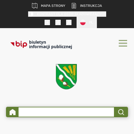
MAPA STRONY
INSTRUKCJA
KONTRAST DLA OSÓB SŁABOWIDZĄCYCH
PL
biuletyn
informacji publicznej