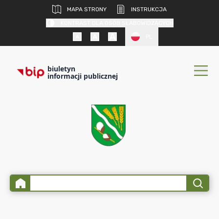
MAPA STRONY
INSTRUKCJA
KONTRAST DLA OSÓB SŁABOWIDZĄCYCH
PL
biuletyn
informacji publicznej