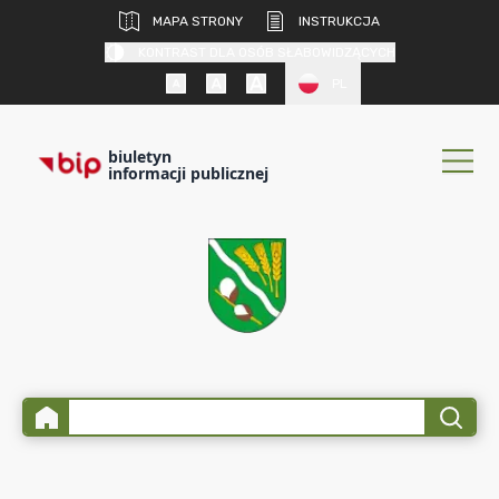
MAPA STRONY
INSTRUKCJA
KONTRAST DLA OSÓB SŁABOWIDZĄCYCH
PL
biuletyn
informacji publicznej