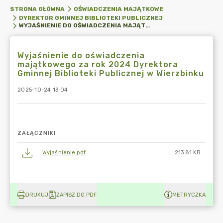
STRONA GŁÓWNA
OŚWIADCZENIA MAJĄTKOWE
DYREKTOR GMINNEJ BIBLIOTEKI PUBLICZNEJ
WYJAŚNIENIE DO OŚWIADCZENIA MAJĄTKOWEGO ZA ROK 2024 DYREKTORA GMINNEJ BIBLIOTEKI PUBLICZNEJ W WIERZBINKU
Wyjaśnienie do oświadczenia
majątkowego za rok 2024 Dyrektora
Gminnej Biblioteki Publicznej w Wierzbinku
2025-10-24 13:04
ZAŁĄCZNIKI
Wyjaśnienie.pdf
213.81 KB
DRUKUJ
ZAPISZ DO PDF
METRYCZKA